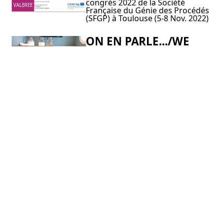
congrès 2022 de la Société
VALBREE
Française du Génie des Procédés
(SFGP) à Toulouse (5-8 Nov. 2022)
ON EN PARLE.../WE
PRATEN EROVER.../WE
TALK ABOUT IT...
Daily Science se penche sur
COMMUNICATION
VALBREE ! /Daily Science kijkt
naar VALBREE! / Daily Science
takes a look at VALBREE!
28 SEPTEMBRE 2022 -
DEUXIÈME
CONFÉRENCE
VALBREE
TRANSFRONTALIERS
Le PROGRAMME !! / The
programme !!/ Het programma !!
JOURNÉE TECHNIQUE
VALBREE (28