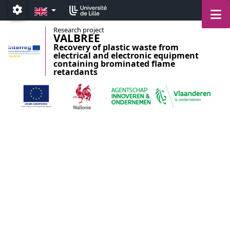
Accéder au menu principal
Accéder au contenu
EN
M
Paramétrage
Research project
VALBREE
Recovery of plastic waste from
electrical and electronic equipment
containing brominated flame
retardants