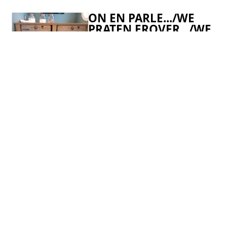
ON EN PARLE.../WE
PRATEN EROVER.../WE
TALK ABOUT IT...
Daily Science se penche sur
COMMUNICATION
VALBREE ! /Daily Science kijkt
naar VALBREE! / Daily Science
takes a look at VALBREE!
28 SEPTEMBRE 2022 -
DEUXIÈME
CONFÉRENCE
VALBREE
TRANSFRONTALIERS
Le PROGRAMME !! / The
programme !!/ Het programma !!
JOURNÉE TECHNIQUE
VALBREE (28
SEPTEMBRE 2022)
Une journée recyclage bien
VALBREE
remplie ! / Een drukke