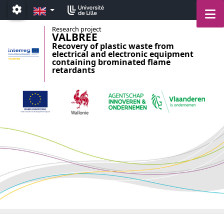
Accéder au menu principal
Accéder au contenu
EN
M
Paramétrage
Research project
VALBREE
Recovery of plastic waste from
electrical and electronic equipment
containing brominated flame
retardants