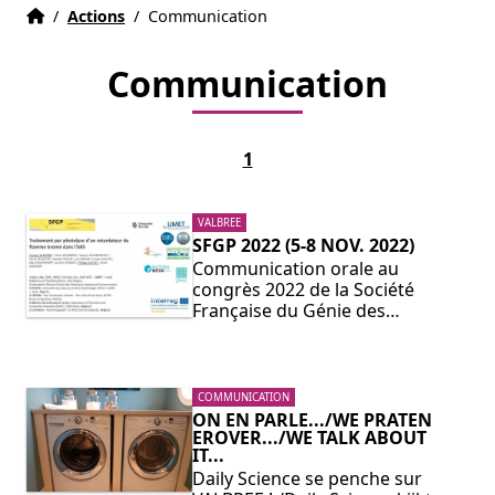
Home
Accueil
/
Actions
/
Communication
Communication
1
VALBREE
SFGP 2022 (5-8 NOV. 2022)
Communication orale au
congrès 2022 de la Société
Française du Génie des…
COMMUNICATION
ON EN PARLE.../WE PRATEN
EROVER.../WE TALK ABOUT
IT...
Daily Science se penche sur