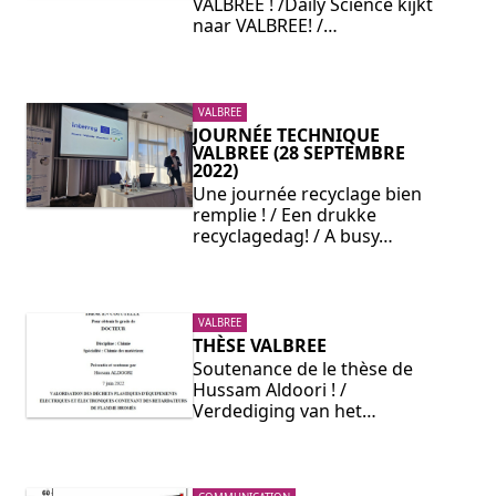
VALBREE ! /Daily Science kijkt
naar VALBREE! /…
VALBREE
JOURNÉE TECHNIQUE
VALBREE (28 SEPTEMBRE
2022)
Une journée recyclage bien
remplie ! / Een drukke
recyclagedag! / A busy…
VALBREE
THÈSE VALBREE
Soutenance de le thèse de
Hussam Aldoori ! /
Verdediging van het…