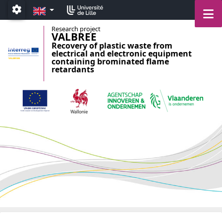
Accéder au menu principal
Accéder au contenu
EN
M
Paramétrage
Research project
VALBREE
Recovery of plastic waste from
electrical and electronic equipment
containing brominated flame
retardants