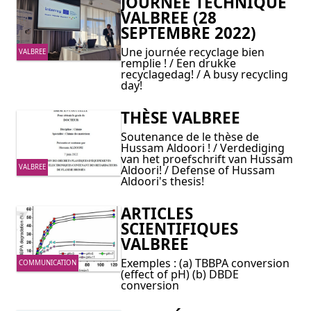
JOURNÉE TECHNIQUE
VALBREE (28
SEPTEMBRE 2022)
Une journée recyclage bien
VALBREE
remplie ! / Een drukke
recyclagedag! / A busy recycling
day!
THÈSE VALBREE
Soutenance de le thèse de
Hussam Aldoori ! / Verdediging
van het proefschrift van Hussam
VALBREE
Aldoori! / Defense of Hussam
Aldoori's thesis!
ARTICLES
SCIENTIFIQUES
VALBREE
Exemples : (a) TBBPA conversion
COMMUNICATION
(effect of pH) (b) DBDE
conversion