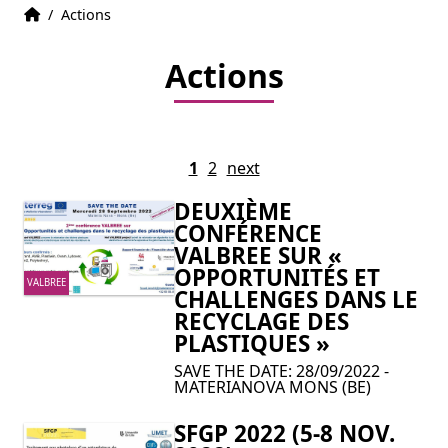
Home
Accueil
/
Actions
Actions
1
2
next
DEUXIÈME
CONFÉRENCE
VALBREE SUR «
OPPORTUNITÉS ET
VALBREE
CHALLENGES DANS LE
RECYCLAGE DES
PLASTIQUES »
SAVE THE DATE: 28/09/2022 -
MATERIANOVA MONS (BE)
SFGP 2022 (5-8 NOV.