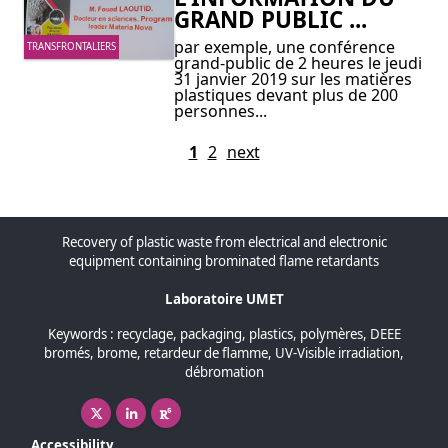
GRAND PUBLIC ...
par exemple, une conférence
TRANSFRONTALIERS
grand-public de 2 heures le jeudi
31 janvier 2019 sur les matières
plastiques devant plus de 200
personnes...
1
2
next
Recovery of plastic waste from electrical and electronic
equipment containing brominated flame retardants
Laboratoire UMET
Keywords : recyclage, packaging, plastics, polymères, DEEE
bromés, brome, retardeur de flamme, UV-Visible irradiation,
débromation
X ( New window)
Linkedin ( New window)
Researchgate ( New window)
Accessibility